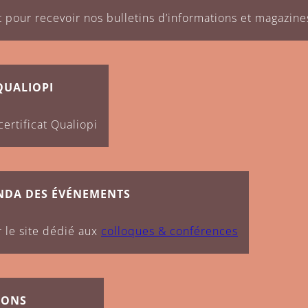
t pour recevoir nos bulletins d’informations et magazine
taires aux pratiques de la médiation animale en Europe, en 
nimale et tout ce qui s’y rapporte. Programmes, méthodes sp
es spécialistes en médiation animale par la zoothérapie.
QUALIOPI
n animale et des rencontres entre les acteurs du social, de 
ertificat Qualiopi
 professionnels de la santé, du social et de l’enseignement 
aits des thérapies par médiation animale et monter des projet
 maisons de retraite, associations, psychologues, départeme
NDA DES ÉVÉNEMENTS
 le site dédié aux
colloques & conférences
IONS