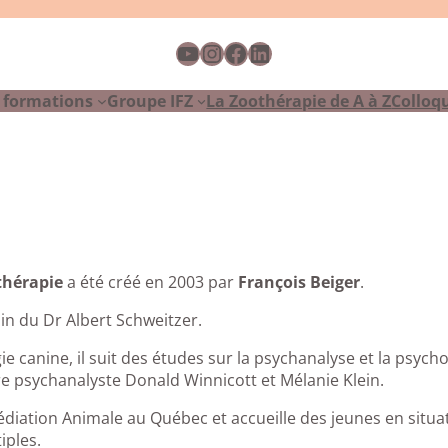
YouTube
Instagram
Facebook
LinkedIn
 formations
Groupe IFZ
La Zoothérapie de A à Z
Colloq
thérapie
a été créé en 2003 par
François Beiger
.
in du Dr Albert Schweitzer.
gie canine, il suit des études sur la psychanalyse et la ps
re psychanalyste Donald Winnicott et Mélanie Klein.
édiation Animale au Québec et accueille des jeunes en situati
iples.