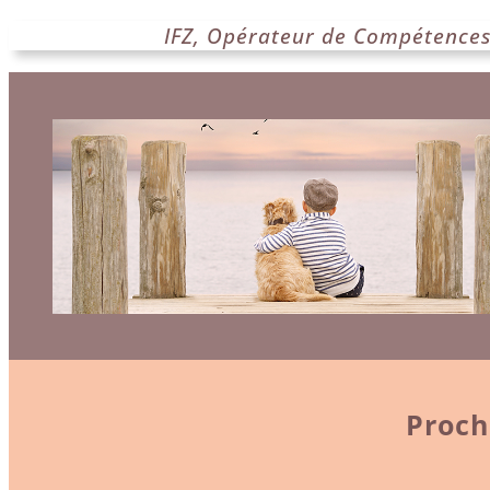
Aller
IFZ, Opérateur de Compétences 
au
contenu
Proch