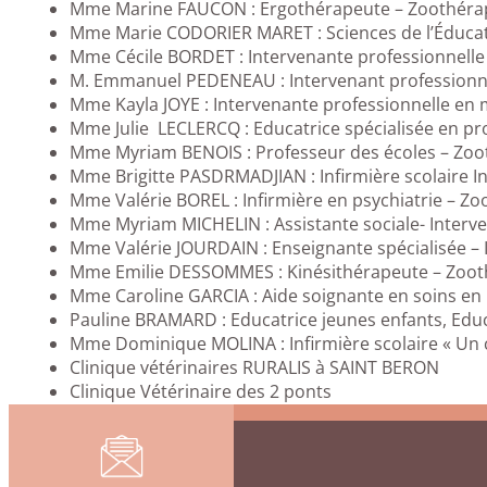
Mme Marine FAUCON : Ergothérapeute – Zoothéra
Mme Marie CODORIER MARET : Sciences de l’Éducat
Mme Cécile BORDET : Intervenante professionnelle
M. Emmanuel PEDENEAU : Intervenant professionnel 
Mme Kayla JOYE : Intervenante professionnelle en mé
Mme Julie LECLERCQ : Educatrice spécialisée en pro
Mme Myriam BENOIS : Professeur des écoles – Zo
Mme Brigitte PASDRMADJIAN : Infirmière scolaire I
Mme Valérie BOREL : Infirmière en psychiatrie – Z
Mme Myriam MICHELIN : Assistante sociale- Interve
Mme Valérie JOURDAIN : Enseignante spécialisée – I
Mme Emilie DESSOMMES : Kinésithérapeute – Zoo
Mme Caroline GARCIA : Aide soignante en soins en p
Pauline BRAMARD : Educatrice jeunes enfants, Educ
Mme Dominique MOLINA : Infirmière scolaire « Un ch
Clinique vétérinaires RURALIS à SAINT BERON
Clinique Vétérinaire des 2 ponts
Les missions de l’Institut Français