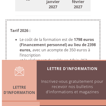
janvier
février
2027
2027
Tarif 2026 :
Le coût de la formation est de
1798 euros
(Financement personnel) au lieu de 2398
euros,
avec un acompte de 350 euros à
l’inscription
et le règlement du solde en 4 fois, 362
euros tous les mois.
LETTRE D'INFORMATION
IBAN pour virement : FR76 3000 3022 4000
0200 6915 943
Dans le cas d’un financement par
Inscrivez-vous gratuitement pour
l’employeur, ou l’OPCO
le tarif est de 2398
recevoir nos bulletins
LETTRE
euros.
Il n’y a pas d’acompte à verser.
d’informations et magazines
D'INFORMATION
Le règlement s’effectue par
virement bancaire
.