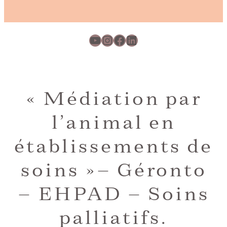
YouTube
Instagram
Facebook
LinkedIn
« Médiation par
l’animal en
établissements de
soins »– Géronto
– EHPAD – Soins
palliatifs.