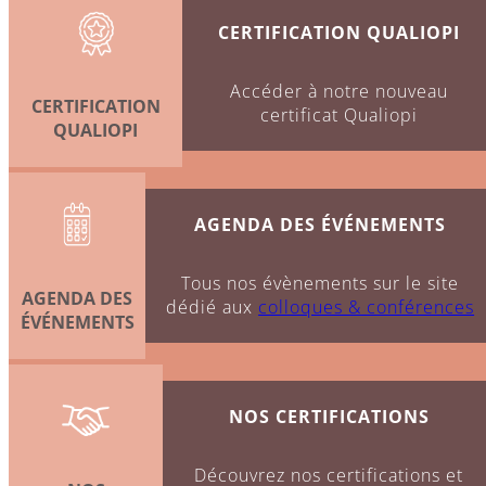
CERTIFICATION QUALIOPI
Taux de satisfaction globale
de la
formation (2026)
Accéder à notre nouveau
CERTIFICATION
certificat Qualiopi
QUALIOPI
Evaluation
de qualité session TM 51 :
cette formation a obtenu la note de
4.2 / 5
AGENDA DES ÉVÉNEMENTS
Demande de dossiers
Tous nos évènements sur le site
AGENDA DES
dédié aux
colloques & conférences
ÉVÉNEMENTS
Nous contacter
CGU
Charte de
Mentions légales
déontologie
NOS CERTIFICATIONS
Siège social
Demande de
dossiers
Découvrez nos certifications et